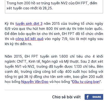
Trong hơn 200 hồ sơ trúng tuyển NV2 của ĐH FPT, điểm
xét tuyển cao nhất là 28,25.
Kỳ thi
tuyển sinh đợt 3
năm 2015 của trường tổ chức ngày
6/9 vừa qua thu hút hơn 800 thí sinh dự thi trên toàn quốc.
Để đảm bảo quyền lợi cho thí sinh, ĐH FPT đã tổ chức chấm
thi và
công bố kết quả
vào ngày 7/9, tức là một ngày sau
khi kỳ thi diễn ra.
Năm 2015, ĐH FPT tuyển sinh 1.600 chỉ tiêu cho 4 khối
ngành: CNTT, Kinh tế, Ngôn ngữ và Mỹ thuật. Sau 2 đợt xét
tuyển NV1 và NV2, trường đã tuyển được 1.133 chỉ tiêu. Bên
cạnh đó, trường cũng công bố cấp 400 suất học bổng với
tổng trị giá 38 tỷ đồng cho tân sinh viên, bao gồm 200 suất
học bổng
Nguyễn Văn Đạo
và học bổng "
Đầu tư cùng bạn
".
Chia sẻ bài viết