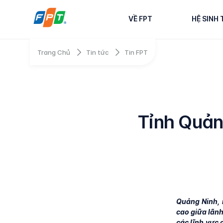
VỀ FPT
HỆ SINH 
Trang Chủ
Tin tức
Tin FPT
Tỉnh Quản
Quảng Ninh, 
cao giữa lãnh
các lĩnh vực 