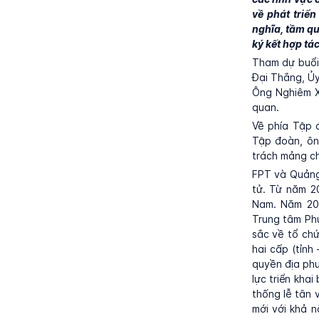
về phát triể
nghĩa, tầm qu
ký kết hợp tác
Tham dự buổi
Đại Thắng, Ủy
Ông Nghiêm Xu
quan.
Về phía Tập 
Tập đoàn, ôn
trách mảng ch
FPT và Quảng 
tử. Từ năm 20
Nam. Năm 202
Trung tâm Ph
sắc về tổ chứ
hai cấp (tỉnh
quyền địa phư
lực triển kha
thống lễ tân 
mới với khả n