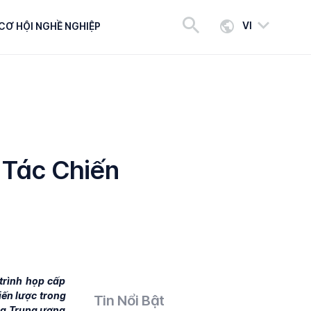
VI
CƠ HỘI NGHỀ NGHIỆP
 Tác Chiến
trình họp cấp
iến lược trong
Tin Nổi Bật
của Trung ương