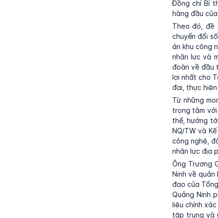
Đồng chí Bí 
hàng đầu của 
Theo đó, đề 
chuyển đổi số
án khu công n
nhân lực và 
đoàn về đầu t
lợi nhất cho 
đai, thực hiện
Từ những mon
trọng tâm với
thể, hướng tớ
NQ/TW và Kế 
công nghệ, đổ
nhân lực địa 
Ông Trương G
Ninh về quản 
đạo của Tổng 
Quảng Ninh p
liệu chính xá
tập trung và 