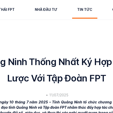
THÁI FPT
NHÀ ĐẦU TƯ
TIN TỨC
g Ninh Thống Nhất Ký Hợp
Lược Với Tập Đoàn FPT
•
11/07/2025
ngày 10 tháng 7 năm 2025 – Tỉnh Quảng Ninh tổ chức chương 
 đạo tỉnh Quảng Ninh và Tập đoàn FPT nhằm thúc đẩy hợp tác ch
chuyển đổi số, giáo dục, và thực thi các nghị quyết quan trọng 