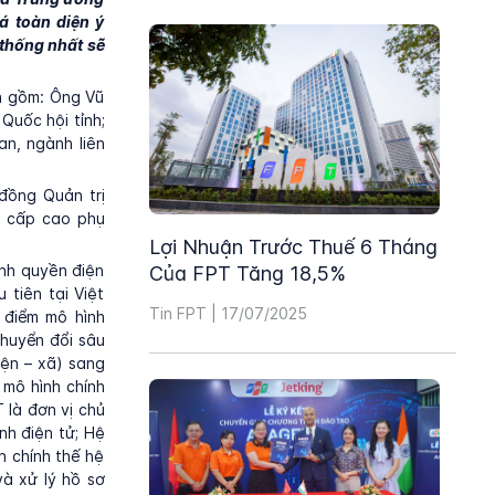
á toàn diện ý
 thống nhất sẽ
h gồm: Ông Vũ
Quốc hội tỉnh;
an, ngành liên
đồng Quản trị
o cấp cao phụ
Lợi Nhuận Trước Thuế 6 Tháng
ính quyền điện
Của FPT Tăng 18,5%
 tiên tại Việt
Tin FPT | 17/07/2025
 điểm mô hình
huyển đổi sâu
yện – xã) sang
 mô hình chính
 là đơn vị chủ
nh điện tử; Hệ
h chính thế hệ
và xử lý hồ sơ