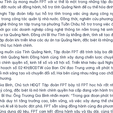
thư Tỉnh ủy mong muốn FPT với vị thế là một trong những tập đ
đất nước sẽ đồng hành, hỗ trợ tỉnh Quảng Ninh để cụ thể hóa địn
nghị Tập đoàn tiếp tục hỗ trợ tỉnh trong việc ứng dụng công ng
 trong công tác quản lý nhà nước. Đồng thời, nghiên cứu phươn
ghệ thông tin tập trung tại phường Tuần Châu; hỗ trợ trong việc
mời gọi các doanh nghiệp công nghệ thông tin nằm trong hệ sinh
ư tại Quảng Ninh. Đồng chí Bí thư Tỉnh ủy khẳng định, tỉnh sẽ tạo đ
Tập đoàn khi triển khai các dự án tại Quảng Ninh, đặc biệt là những
 thủ tục hành chính.
g muốn của Tỉnh Quảng Ninh, Tập đoàn FPT đã trình bày ba đề
 tỉnh Quảng Ninh: Đồng hành cùng tỉnh xây dựng chiến lược chuy
i chính quyền số, kinh tế số và xã hội số; Triển khai hiệu quả Ngh
hoạch số 02-KH/BCĐTW của Ban Chỉ đạo Trung ương về phát tr
i mới sáng tạo và chuyển đổi số; Hai bên cùng nhau nâng cao ch
phương.
ia Bình, Chủ tịch HĐQT Tập đoàn FPT bày tỏ FPT học hỏi rất n
lý công, đặc biệt là mô hình chính quyền hai cấp đang vận hành trơ
Bí thư. Ông Trương Gia Bình nhấn mạnh: “Trong giai đoạn phát tri
hải duy trì tăng trưởng cao, bền vững, và việc xây dựng thể ch
c và AI sẽ là bước đột phá. FPT sẵn sàng đồng hành cùng địa phươn
ứng dụng dữ liệu. FPT cam kết đồng hành sâu và lâu dài, cùng t