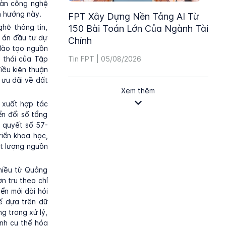
oàn công nghệ
h hướng này.
FPT Xây Dựng Nền Tảng AI Từ
hệ thông tin,
150 Bài Toán Lớn Của Ngành Tài
g án đầu tư dự
Chính
 đào tạo nguồn
Tin FPT | 05/08/2026
 thái của Tập
iều kiện thuận
 ưu đãi về đất
Xem thêm
 xuất hợp tác
ển đổi số tổng
ị quyết số 57-
iển khoa học,
ất lượng nguồn
hiều từ Quảng
n tru theo chỉ
ển mới đòi hỏi
ế dựa trên dữ
g trong xử lý,
ỉnh cụ thể hóa