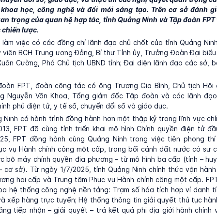
n khoa học, công nghệ và đổi mới sáng tạo. Trên cơ sở đánh gi
an trọng của quan hệ hợp tác, tỉnh Quảng Ninh và Tập đoàn FPT
 chiến lược.
 làm việc có các đồng chí lãnh đạo chủ chốt của tỉnh Quảng Nin
 viên BCH Trung ương Đảng, Bí thư Tỉnh ủy, Trưởng Đoàn Đại biểu 
ân Cường, Phó Chủ tịch UBND tỉnh; Đại diện lãnh đạo các sở, b
đoàn FPT, đoàn công tác có ông Trương Gia Bình, Chủ tịch Hội 
g Nguyễn Văn Khoa, Tổng giám đốc Tập đoàn và các lãnh đạ
ính phủ điện tử, y tế số, chuyển đổi số và giáo dục.
Ninh có hành trình đồng hành hơn một thập kỷ trong lĩnh vực ch
13, FPT đã cùng tỉnh triển khai mô hình Chính quyền điện tử đầu
5, FPT đồng hành cùng Quảng Ninh trong việc tiên phong thí
ục vụ Hành chính công một cấp, trong bối cảnh đất nước có sự c
c bộ máy chính quyền địa phương – từ mô hình ba cấp (tỉnh – hu
 – cơ sở). Từ ngày 1/7/2025, tỉnh Quảng Ninh chính thức vận hành
ơng hai cấp và Trung tâm Phục vụ Hành chính công một cấp. FPT
i ba hệ thống công nghệ nền tảng: Trạm số hóa tích hợp ví danh tí
và xếp hàng trực tuyến; Hệ thống thông tin giải quyết thủ tục hàn
ăng tiếp nhận – giải quyết – trả kết quả phi địa giới hành chính 