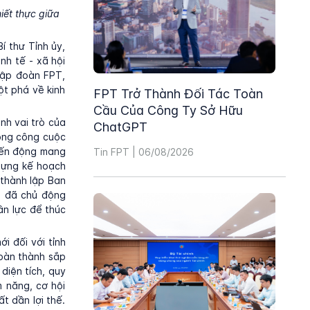
hiết thực giữa
í thư Tỉnh ủy,
nh tế - xã hội
 Tập đoàn FPT,
ột phá về kinh
FPT Trở Thành Đối Tác Toàn
.
Cầu Của Công Ty Sở Hữu
nh vai trò của
ChatGPT
rong công cuộc
biến động mang
Tin FPT | 06/08/2026
 dựng kế hoạch
 thành lập Ban
nh đã chủ động
ân lực để thúc
i đối với tỉnh
hoàn thành sắp
diện tích, quy
 năng, cơ hội
t dần lợi thế.