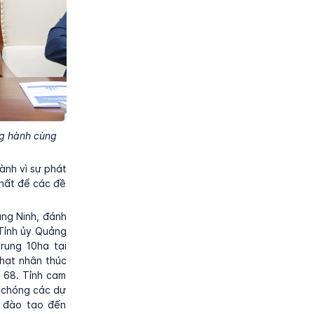
g hành cùng
ành vì sự phát
nhất để các đề
ảng Ninh, đánh
 Tỉnh ủy Quảng
rung 10ha tại
hạt nhân thúc
 68. Tỉnh cam
h chóng các dự
– đào tạo đến