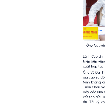
Ông Nguyễn
Lãnh đạo tỉnh
triển bền vữn
xuất hợp tác 
Ông Vũ Đại Th
giá cao sự đồ
Ninh khẳng đ
Tuần Châu và
đẩy các lĩnh
kết tạo điều 
án. Tôi kỳ v