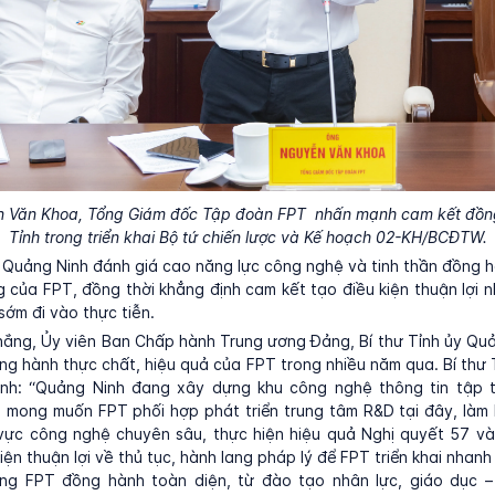
 Văn Khoa, Tổng Giám đốc Tập đoàn FPT nhấn mạnh cam kết đồn
Tỉnh trong triển khai Bộ tứ chiến lược và Kế hoạch 02-KH/BCĐTW.
 Quảng Ninh đánh giá cao năng lực công nghệ và tinh thần đồng h
g của FPT, đồng thời khẳng định cam kết tạo điều kiện thuận lợi 
sớm đi vào thực tiễn.
ắng, Ủy viên Ban Chấp hành Trung ương Đảng, Bí thư Tỉnh ủy Qu
ng hành thực chất, hiệu quả của FPT trong nhiều năm qua. Bí thư
ịnh: “Quảng Ninh đang xây dựng khu công nghệ thông tin tập t
 mong muốn FPT phối hợp phát triển trung tâm R&D tại đây, làm 
 vực công nghệ chuyên sâu, thực hiện hiệu quả Nghị quyết 57 và
kiện thuận lợi về thủ tục, hành lang pháp lý để FPT triển khai nhan
ọng FPT đồng hành toàn diện, từ đào tạo nhân lực, giáo dục 