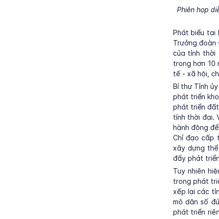
Phiên họp diễ
Phát biểu tại
Trưởng đoàn Đ
của tỉnh thời
trong hơn 10 
tế - xã hội, 
Bí thư Tỉnh ủ
phát triển kh
phát triển đấ
tính thời đại
hành động để 
Chỉ đạo cấp t
xây dựng thể 
đẩy phát triể
Tuy nhiên hiệ
trong phát tr
xếp lại các t
mô dân số đứ
phát triển ri