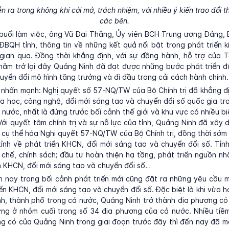
n ra trong không khí cởi mở, trách nhiệm, với nhiều ý kiến trao đổi t
các bên.
 buổi làm việc, ông Vũ Đại Thắng, Ủy viên BCH Trung ương Đảng, B
BQH tỉnh, thông tin về những kết quả nổi bật trong phát triển ki
 gian qua. Đồng thời khẳng định, với sự đồng hành, hỗ trợ của
năm trở lại đây Quảng Ninh đã đạt được những bước phát triển đ
chuyển đổi mô hình tăng trưởng và đi đầu trong cải cách hành chính
y nhấn mạnh: Nghị quyết số 57-NQ/TW của Bộ Chính trị đã khẳng đị
oa học, công nghệ, đổi mới sáng tạo và chuyển đổi số quốc gia t
t nước, nhất là đứng trước bối cảnh thế giới và khu vực có nhiều 
. Với quyết tâm chính trị và sự nỗ lực của tỉnh, Quảng Ninh đã xây
cụ thể hóa Nghị quyết 57-NQ/TW của Bộ Chính trị, đồng thời sớm
ỉnh về phát triển KHCN, đổi mới sáng tạo và chuyển đổi số. Tỉ
chế, chính sách; đầu tư hoàn thiện hạ tầng, phát triển nguồn nh
n KHCN, đổi mới sáng tạo và chuyển đổi số…
n nay trong bối cảnh phát triển mới cũng đặt ra những yêu cầu mớ
iển KHCN, đổi mới sáng tạo và chuyển đổi số. Đặc biệt là khi vừa 
ỉnh, thành phố trong cả nước, Quảng Ninh trở thành địa phương có 
ng ở nhóm cuối trong số 34 địa phương của cả nước. Nhiều tiềm
êng có của Quảng Ninh trong giai đoạn trước đây thì đến nay đã mấ