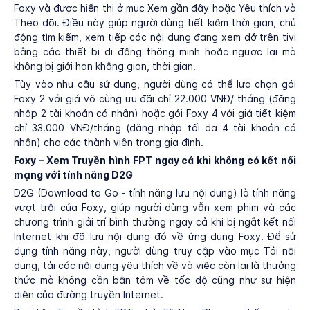
Foxy và được hiển thị ở mục Xem gần đây hoặc Yêu thích và
Theo dõi. Điều này giúp người dùng tiết kiệm thời gian, chủ
động tìm kiếm, xem tiếp các nội dung đang xem dở trên tivi
bằng các thiết bị di động thông minh hoặc ngược lại mà
không bị giới hạn không gian, thời gian.
Tùy vào nhu cầu sử dụng, người dùng có thể lựa chọn gói
Foxy 2 với giá vô cùng ưu đãi chỉ 22.000 VNĐ/ tháng (đăng
nhập 2 tài khoản cá nhân) hoặc gói Foxy 4 với giá tiết kiệm
chỉ 33.000 VNĐ/tháng (đăng nhập tối đa 4 tài khoản cá
nhân) cho các thành viên trong gia đình.
Foxy – Xem Truyền hình FPT ngay cả khi không có kết nối
mạng với tính năng D2G
D2G (Download to Go - tính năng lưu nội dung) là tính năng
vượt trội của Foxy, giúp người dùng vẫn xem phim và các
chương trình giải trí bình thường ngay cả khi bị ngắt kết nối
Internet khi đã lưu nội dung đó về ứng dụng Foxy. Để sử
dụng tính năng này, người dùng truy cập vào mục Tải nội
dung, tải các nội dung yêu thích về và việc còn lại là thưởng
thức mà không cần bận tâm về tốc độ cũng như sự hiện
diện của đường truyền Internet.