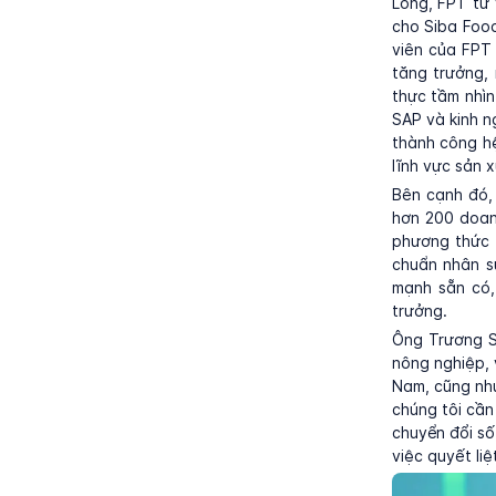
Long, FPT tư 
cho Siba Food
viên của FPT
tăng trưởng,
thực tầm nhìn
SAP và kinh n
thành công h
lĩnh vực sản x
Bên cạnh đó,
hơn 200 doanh
phương thức 
chuẩn nhân s
mạnh sẵn có,
trưởng.
Ông Trương S
nông nghiệp, 
Nam, cũng như
chúng tôi cần
chuyển đổi số
việc quyết liệ