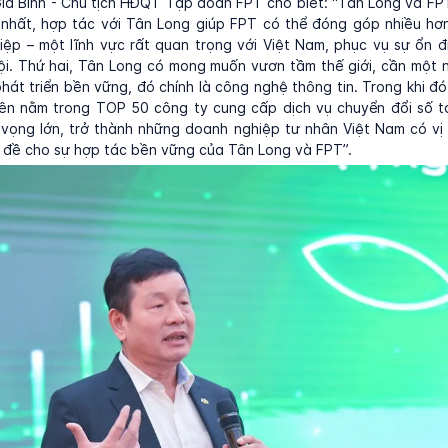
a Bình - Chủ tịch HĐQT Tập đoàn FPT cho biết: “Tân Long và FP
 nhất, hợp tác với Tân Long giúp FPT có thể đóng góp nhiều hơn
ệp – một lĩnh vực rất quan trọng với Việt Nam, phục vụ sự ổn đị
hội. Thứ hai, Tân Long có mong muốn vươn tầm thế giới, cần một
hát triển bền vững, đó chính là công nghệ thông tin. Trong khi đó
lên nằm trong TOP 50 công ty cung cấp dịch vụ chuyển đổi số t
vọng lớn, trở thành những doanh nghiệp tư nhân Việt Nam có vị
n đề cho sự hợp tác bền vững của Tân Long và FPT”.