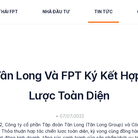
THÁI FPT
NHÀ ĐẦU TƯ
TIN TỨC
ân Long Và FPT Ký Kết Hợ
Lược Toàn Diện
•
07/07/2022
2, Công ty cổ phần Tập đoàn Tân Long (Tân Long Group) và Cô
 Thỏa thuận hợp tác chiến lược toàn diện, kỳ vọng cùng đồng h
ạt động kinh doanh, tăng sức cạnh tranh của sản phẩm/dịch vụ tr