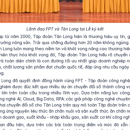
Lãnh đaọ FPT và Tân Long tại Lễ ký kết
p từ năm 2000, Tập đoàn Tân Long hiện là thương hiệu uy tín, g
 trường nông sản. Trải qua chặng đường hơn 20 năm không ngừng 
ân Long luôn mang theo niềm tin và khát vọng nâng cao thương hi
hiện thực hóa khát vọng đó, Tập đoàn Tân Long hiểu rõ chuyển 
và toàn diện chính là con đường tối ưu nhất giúp doanh nghiệp 
h, chất lượng sản phẩm đạt chuẩn quốc tế, đáp ứng nhu cầu ngà
ng.
 Long đã quyết định đồng hành cùng FPT - Tập đoàn công nghệ
ghiệm được đúc kết qua nhiều dự án chuyển đổi số thành công vớ
lớn trên toàn cầu trong nhiều lĩnh vực. Dựa trên năng lực công
ông nghệ AI, Cloud, Big Data, RPA; các giải pháp công nghệ chuyê
 khai chuyển đổi số cho Tân Long trên quy mô toàn Tập đoàn trên
g ứng nguyên liệu thức ăn chăn nuôi và sản xuất thức ăn chăn nu
nh doanh gạo, xuất khẩu - nhập khẩu gạo, sản xuất cơ khí công ng
oạn đầu tiên, dựa trên các bài toán trọng điểm và mức độ sẵn