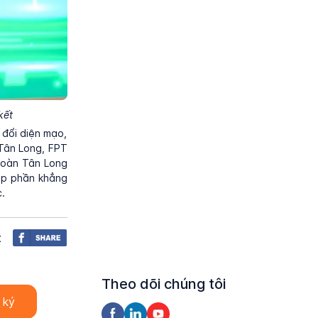
kết
 đổi diện mạo,
Tân Long, FPT
đoàn Tân Long
óp phần khẳng
.
t
Theo dõi chúng tôi