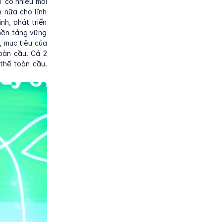
T có nhiều mối
 nữa cho lĩnh
nh, phát triển
 nền tảng vững
, mục tiêu của
oàn cầu. Cả 2
 thế toàn cầu.