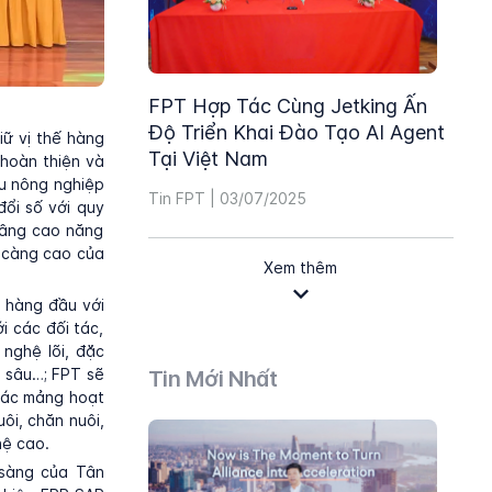
FPT Hợp Tác Cùng Jetking Ấn
Độ Triển Khai Đào Tạo AI Agent
iữ vị thế hàng
Tại Việt Nam
hoàn thiện và
ệu nông nghiệp
Tin FPT | 03/07/2025
đổi số với quy
nâng cao năng
y càng cao của
Xem thêm
 hàng đầu với
i các đối tác,
 nghệ lõi, đặc
n sâu…; FPT sẽ
Tin Mới Nhất
 các mảng hoạt
ôi, chăn nuôi,
hệ cao.
 sàng của Tân