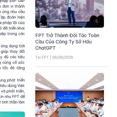
nghiệp ERP SAP
o đơn vị thành
p ứng nhu cầu
Tập đoàn hiện
i pháp lõi của
 đã triển khai
iệp trong các
FPT Trở Thành Đối Tác Toàn
Cầu Của Công Ty Sở Hữu
 ứng dụng bởi
ChatGPT
 giúp thay đổi
y đủ các tiêu
Tin FPT | 06/08/2026
g củng cố sức
h tốc độ tăng
ng phát triển
tiêu dùng Việt
và phát triển,
tin như FPT để
 tinh thần làm