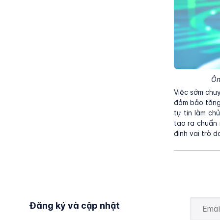
Ôn
Việc sớm chuy
đảm bảo tăng
tự tin làm c
tạo ra chuẩn
định vai trò d
Đăng ký và cập nhật