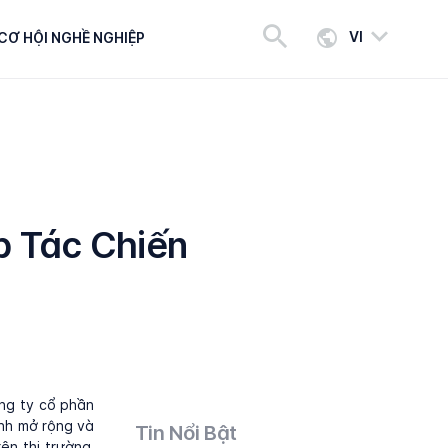
VI
CƠ HỘI NGHỀ NGHIỆP
p Tác Chiến
ng ty cổ phần
ành mở rộng và
Tin Nổi Bật
ên thị trường,