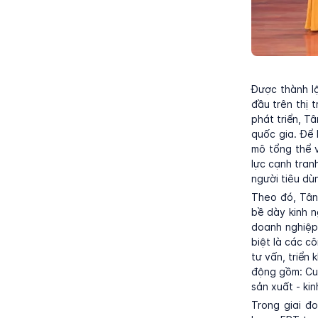
Được thành lậ
đầu trên thị
phát triển, T
quốc gia. Để 
mô tổng thể 
lực cạnh tran
người tiêu dù
Theo đó, Tân
bề dày kinh n
doanh nghiệp 
biệt là các c
tư vấn, triển
động gồm: Cun
sản xuất - ki
Trong giai đ