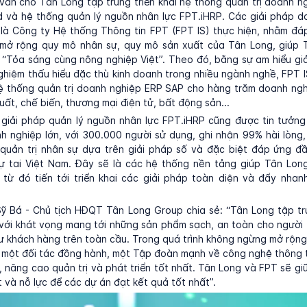
vấn cho Tân Long tập trung triển khai hệ thống quản trị doanh 
 và hệ thống quản lý nguồn nhân lực FPT.iHRP. Các giải pháp d
 là Công ty Hệ thống Thông tin FPT (FPT IS) thực hiện, nhằm đá
 mở rộng quy mô nhân sự, quy mô sản xuất của Tân Long, giúp 
 “Tỏa sáng cùng nông nghiệp Việt”. Theo đó, bằng sự am hiểu giả
ghiệm thấu hiểu đặc thù kinh doanh trong nhiều ngành nghề, FPT IS
ệ thống quản trị doanh nghiệp ERP SAP cho hàng trăm doanh ngh
uất, chế biến, thương mại điện tử, bất động sản...
 giải pháp quản lý nguồn nhân lực FPT.iHRP cũng được tin tưởng
 nghiệp lớn, với 300.000 người sử dụng, ghi nhận 99% hài lòng,
quản trị nhân sự dựa trên giải pháp số và đặc biệt đáp ứng đầ
ự tai Việt Nam. Đây sẽ là các hệ thống nền tảng giúp Tân Lon
 từ đó tiến tới triển khai các giải pháp toàn diện và đẩy nhan
ỹ Bá - Chủ tịch HĐQT Tân Long Group chia sẻ: “Tân Long tập tru
với khát vọng mang tới những sản phẩm sạch, an toàn cho người 
 khách hàng trên toàn cầu. Trong quá trình không ngừng mở rộng 
 một đối tác đồng hành, một Tập đoàn mạnh về công nghệ thông 
, nâng cao quản trị và phát triển tốt nhất. Tân Long và FPT sẽ giữ
t và nỗ lực để các dự án đạt kết quả tốt nhất”.