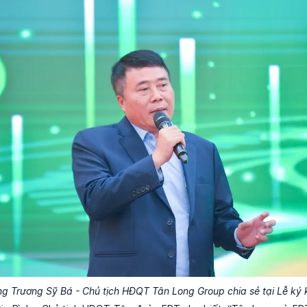
g Trương Sỹ Bá - Chủ tịch HĐQT Tân Long Group chia sẻ tại Lễ ký 