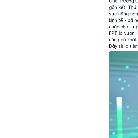
Ông Trương Gi
gắn kết. Thứ
vực nông nghi
kinh tế - xã 
chắc cho sự p
FPT là vươn 
cùng có khát 
Đây sẽ là tiề