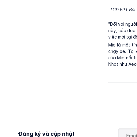
TGĐ FPT Bùi 
"Đối với ngườ
này, các doan
việc mới tại đ
Mie là một t
chạy xe. Tại
của Mie nổi t
Nhật như Aeo
Đăng ký và cập nhật