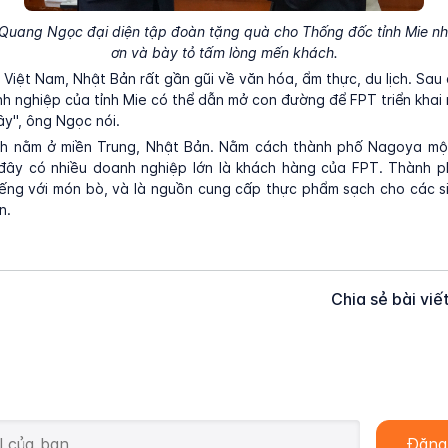
Quang Ngọc đại diện tập đoàn tặng quà cho Thống đốc tỉnh Mie nh
ơn và bày tỏ tấm lòng mến khách.
i Việt Nam, Nhật Bản rất gần gũi về văn hóa, ẩm thực, du lịch. Sa
h nghiệp của tỉnh Mie có thể dẫn mở con đường để FPT triển khai
ây", ông Ngọc nói.
ỉnh nằm ở miền Trung, Nhật Bản. Nằm cách thành phố Nagoya mộ
 đây có nhiều doanh nghiệp lớn là khách hàng của FPT. Thành 
iếng với món bò, và là nguồn cung cấp thực phẩm sạch cho các si
n.
Chia sẻ bài viế