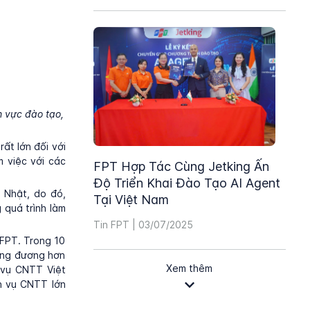
h vực đào tạo,
ất lớn đối với
m việc với các
FPT Hợp Tác Cùng Jetking Ấn
Độ Triển Khai Đào Tạo AI Agent
 Nhật, do đó,
Tại Việt Nam
 quá trình làm
Tin FPT | 03/07/2025
 FPT. Trong 10
ơng đương hơn
Xem thêm
h vụ CNTT Việt
h vụ CNTT lớn