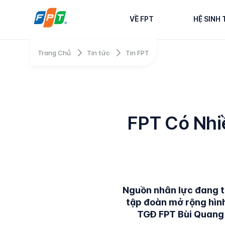
VỀ FPT
HỆ SINH 
Trang Chủ
Tin tức
Tin FPT
FPT Có Nhiề
Nguồn nhân lực đang th
tập đoàn mở rộng hình
TGĐ FPT Bùi Quang N