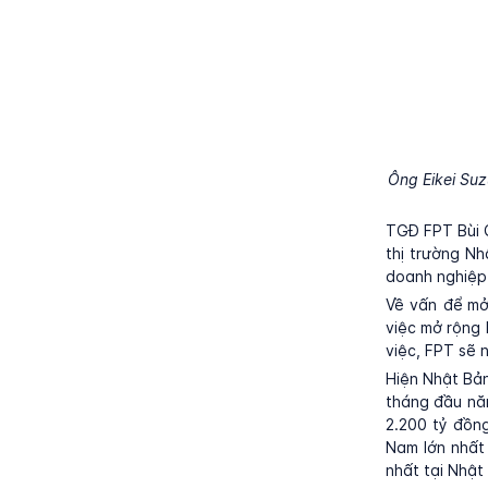
Ông Eikei Suz
TGĐ FPT Bùi Q
thị trường Nh
doanh nghiệp t
Về vấn để mở
việc mở rộng 
việc, FPT sẽ 
Hiện Nhật Bản
tháng đầu nă
2.200 tỷ đồng
Nam lớn nhất
nhất tại Nhật