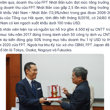
 năm qua, doanh thu của FPT Nhật Bản luôn đạt mức tăng trưởng
ng doanh thu của FPT Nhật Bản cao gấp 2,5 lần mức tăng trưởng 
ất khẩu Việt Nam – Nhật Bản (13,9%/năm) trong giai đoạn 2006-2
iệu của Tổng cục Hải quan, tính đến hết tháng 9/2016, có 24/80 t
 Nam có kim ngạch xuất khẩu dưới 100 triệu USD.
ộ nhân viên hiện tại và nguồn lực hỗ trợ gồm 4.500 kỹ sư CNTT t
mục tiêu năm 2017 đứng trong danh sách 50 công ty dịch vụ CNT
i dự kiến đóng góp 50% trong mục tiêu doanh thu 1 tỷ USD từ t
m 2020 của FPT. Ngoài hai khu Ký túc xá cho CBNV, FPT Japan đã
hố lớn là Tokyo, Osaka, Nagoya và Fukuoka.