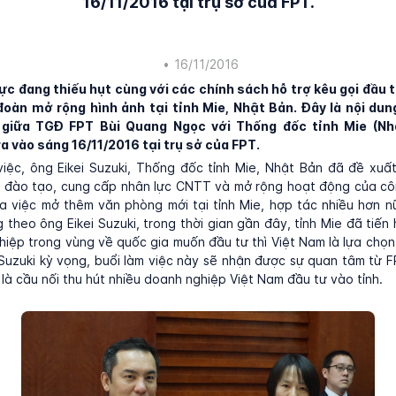
16/11/2016 tại trụ sở của FPT.
•
16/11/2016
c đang thiếu hụt cùng với các chính sách hỗ trợ kêu gọi đầu t
đoàn mở rộng hình ảnh tại tỉnh Mie, Nhật Bản. Đây là nội dun
 giữa TGĐ FPT Bùi Quang Ngọc với Thống đốc tỉnh Mie (Nhậ
ra vào sáng 16/11/2016 tại trụ sở của FPT.
việc, ông Eikei Suzuki, Thống đốc tỉnh Mie, Nhật Bản đã đề xu
c đào tạo, cung cấp nhân lực CNTT và mở rộng hoạt động của cô
a việc mở thêm văn phòng mới tại tỉnh Mie, hợp tác nhiều hơn n
g theo ông Eikei Suzuki, trong thời gian gần đây, tỉnh Mie đã tiến
iệp trong vùng về quốc gia muốn đầu tư thì Việt Nam là lựa chọ
 Suzuki kỳ vọng, buổi làm việc này sẽ nhận được sự quan tâm từ 
, là cầu nối thu hút nhiều doanh nghiệp Việt Nam đầu tư vào tỉnh.