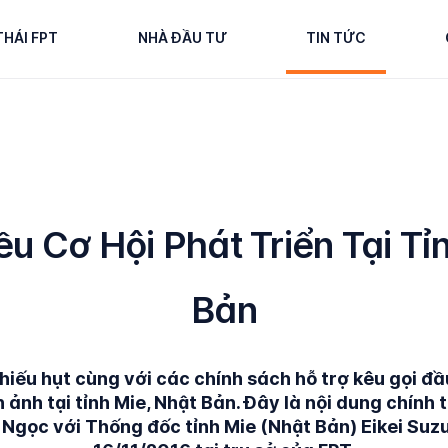
THÁI FPT
NHÀ ĐẦU TƯ
TIN TỨC
u Cơ Hội Phát Triển Tại Tỉ
Bản
iếu hụt cùng với các chính sách hỗ trợ kêu gọi đầu 
 ảnh tại tỉnh Mie, Nhật Bản. Đây là nội dung chính 
gọc với Thống đốc tỉnh Mie (Nhật Bản) Eikei Suzu