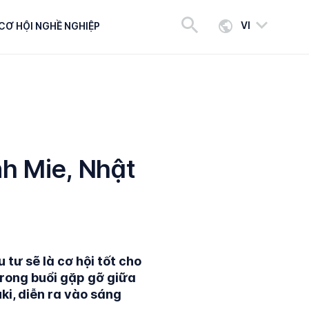
VI
CƠ HỘI NGHỀ NGHIỆP
nh Mie, Nhật
tư sẽ là cơ hội tốt cho
trong buổi gặp gỡ giữa
ki, diễn ra vào sáng