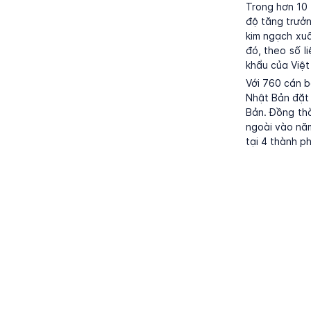
Trong hơn 10
độ tăng trưở
kim ngạch xu
đó, theo số l
khẩu của Việt
Với 760 cán b
Nhật Bản đặt 
Bản. Đồng thờ
ngoài vào nă
tại 4 thành p