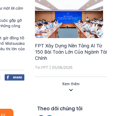
ư một lời cảm
u cuộc gặp gỡ
 những công
t giờ đồng hồ
phố Matsusaka
FPT Xây Dựng Nền Tảng AI Từ
êu thị lớn của
150 Bài Toán Lớn Của Ngành Tài
Chính
Tin FPT | 05/08/2026
t
Xem thêm
Theo dõi chúng tôi