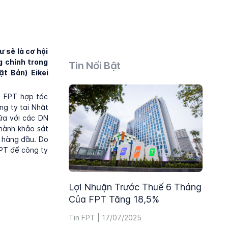
ư sẽ là cơ hội
g chính trong
Tin Nổi Bật
t Bản) Eikei
ất FPT hợp tác
ng ty tại Nhật
ữa với các DN
 hành khảo sát
n hàng đầu. Do
FPT để công ty
Lợi Nhuận Trước Thuế 6 Tháng
Của FPT Tăng 18,5%
Tin FPT | 17/07/2025