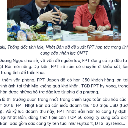
uki, Thống đốc tỉnh Mie, Nhật Bản đã đề xuất FPT hợp tác trong lĩn
cung cấp nhân lực CNTT
uang Ngọc chia sẻ, về vấn đề nguồn lực, FPT đang có sự đầu tư r
ật Bản nói riêng. Dự kiến, FPT sẽ sớm có chuyến đi khảo sát, là
rong tỉnh để triển khai.
 thêm văn phòng, FPT Japan đã có hơn 350 khách hàng lớn tại
hình ảnh tại tỉnh Mie không quá khó khăn. TGĐ FPT hy vọng, trong
nhận được những hỗ trợ đắc lực từ phía địa phương.
 là thị trường quan trọng nhất trong chiến lược toàn cầu hóa của
m 2016, FPT Nhật Bản đã cán mốc doanh thu 100 triệu USD (tư
). Với kỷ lục doanh thu này, FPT Nhật Bản hiện là công ty dịc
 tại Nhật Bản, đồng thời tiệm cận TOP 50 công ty cung cấp dịc
 Bản, bao gồm các công ty tên tuổi như Fujitsoft, DTS, Systena...