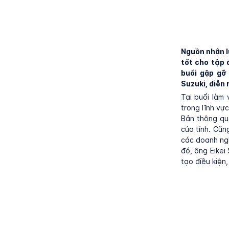
Nguồn nhân lự
tốt cho tập 
buổi gặp gỡ
Suzuki, diễn 
Tại buổi làm 
trong lĩnh vự
Bản thông qu
của tỉnh. Cũn
các doanh ngh
đó, ông Eikei
tạo điều kiện