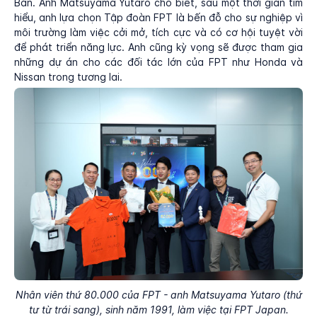
Bản. Anh Matsuyama Yutaro cho biết, sau một thời gian tìm
hiểu, anh lựa chọn Tập đoàn FPT là bến đỗ cho sự nghiệp vì
môi trường làm việc cởi mở, tích cực và có cơ hội tuyệt vời
để phát triển năng lực. Anh cũng kỳ vọng sẽ được tham gia
những dự án cho các đối tác lớn của FPT như Honda và
Nissan trong tương lai.
Nhân viên thứ 80.000 của FPT - anh Matsuyama Yutaro (thứ
tư từ trái sang), sinh năm 1991, làm việc tại FPT Japan.