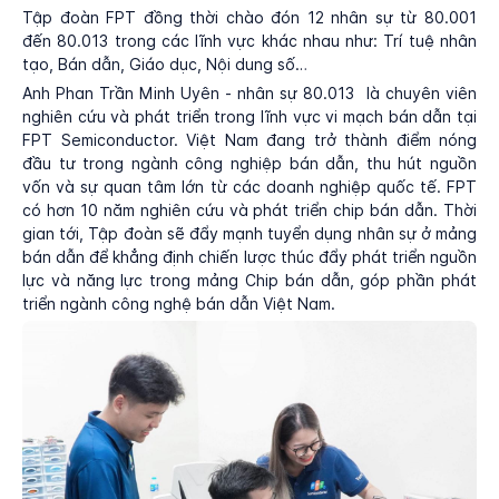
Tập đoàn FPT đồng thời chào đón 12 nhân sự từ 80.001
đến 80.013 trong các lĩnh vực khác nhau như: Trí tuệ nhân
tạo, Bán dẫn, Giáo dục, Nội dung số…
Anh Phan Trần Minh Uyên - nhân sự 80.013 là chuyên viên
nghiên cứu và phát triển trong lĩnh vực vi mạch bán dẫn tại
FPT Semiconductor. Việt Nam đang trở thành điểm nóng
đầu tư trong ngành công nghiệp bán dẫn, thu hút nguồn
vốn và sự quan tâm lớn từ các doanh nghiệp quốc tế. FPT
có hơn 10 năm nghiên cứu và phát triển chip bán dẫn. Thời
gian tới, Tập đoàn sẽ đẩy mạnh tuyển dụng nhân sự ở mảng
bán dẫn để khẳng định chiến lược thúc đẩy phát triển nguồn
lực và năng lực trong mảng Chip bán dẫn, góp phần phát
triển ngành công nghệ bán dẫn Việt Nam.