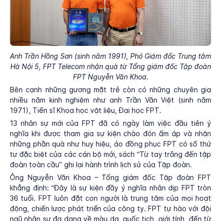
Anh Trần Hồng Sơn (sinh năm 1991), Phó Giám đốc Trung tâm
Hà Nội 5, FPT Telecom nhận quà từ Tổng giám đốc Tập đoàn
FPT Nguyễn Văn Khoa.
Bên cạnh những gương mặt trẻ còn có những chuyên gia
nhiều năm kinh nghiệm như anh Trần Văn Việt (sinh năm
1971), Tiến sĩ Khoa học vật liệu, Đại học FPT.
13 nhân sự mới của FPT đã có ngày làm việc đầu tiên ý
nghĩa khi được tham gia sự kiện chào đón ấm áp và nhận
những phần quà như huy hiệu, áo đồng phục FPT có số thứ
tự đặc biệt của các cán bộ mới, sách “Từ tay trắng đến tập
đoàn toàn cầu” ghi lại hành trình lịch sử của Tập đoàn.
Ông Nguyễn Văn Khoa – Tổng giám đốc Tập đoàn FPT
khẳng định: “Đây là sự kiện đầy ý nghĩa nhân dịp FPT tròn
36 tuổi. FPT luôn đặt con người là trung tâm của mọi hoạt
động, chiến lược phát triển của công ty. FPT tự hào với đội
ngũ nhân sự đa dạng về màu da, quốc tịch, giới tính, đến từ