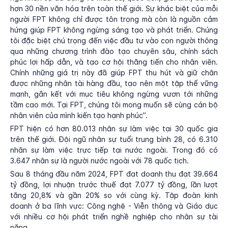
hơn 30 nền văn hóa trên toàn thế giới. Sự khác biệt của mỗi
người FPT không chỉ được tôn trọng mà còn là nguồn cảm
hứng giúp FPT không ngừng sáng tạo và phát triển. Chúng
tôi đặc biệt chú trọng đến việc đầu tư vào con người thông
qua những chương trình đào tạo chuyên sâu, chính sách
phúc lợi hấp dẫn, và tạo cơ hội thăng tiến cho nhân viên.
Chính những giá trị này đã giúp FPT thu hút và giữ chân
được những nhân tài hàng đầu, tạo nên một tập thể vững
mạnh, gắn kết với mục tiêu không ngừng vươn tới những
tầm cao mới. Tại FPT, chúng tôi mong muốn sẽ cùng cán bộ
nhân viên của mình kiến tạo hạnh phúc”.
FPT hiện có hơn 80.013 nhân sự làm việc tại 30 quốc gia
trên thế giới. Đội ngũ nhân sự tuổi trung bình 28, có 6.310
nhân sự làm việc trực tiếp tại nước ngoài. Trong đó có
3.647 nhân sự là người nước ngoài với 78 quốc tịch.
Sau 8 tháng đầu năm 2024, FPT đạt doanh thu đạt 39.664
tỷ đồng, lợi nhuận trước thuế đạt 7.077 tỷ đồng, lần lượt
tăng 20,8% và gần 20% so với cùng kỳ. Tập đoàn kinh
doanh ở ba lĩnh vực: Công nghệ - Viễn thông và Giáo dục
với nhiều cơ hội phát triển nghề nghiệp cho nhân sự tài
năng.