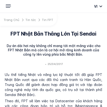
VI
Trang Chủ
Tin tức
Tin FPT
FPT Nhật Bản Thắng Lớn Tại Sendai
Dự án dài hơi này không chỉ mang tới một mảng việc cho
FPT Nhật Bản mà còn là cơ hội mở rộng kinh doanh của
công ty lên vùng phía bắc Nhật Bản.
•
25/04/2017
Ưu thế tiếng Nhật và năng lực kỹ thuật tốt đã giúp FPT
Nhật Bản vượt qua các đối thủ cạnh tranh từ Hàn Quốc,
Trung Quốc để giành được hợp đồng giá trị với tập đoàn
công nghệ máy tính đa quốc gia, có trụ sở tại thành phố
Sendai (Nhật Bản).
Theo đó, FPT sẽ làm việc tại Datacenter của khách hàng
với các công đoạn bảo trì và hỗ trợ (Maintainance &