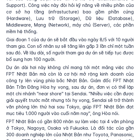
Support). Công việc này đòi hỏi kỹ năng về nhiều phần của
cơ sở hạ tầng (infrastucture) bao gồm phần cứng
(Hardware), Lưu trữ (Storage), Dữ liệu (Database),
Middleware, Mạng (Network), máy chủ (Server), các phần
mềm hệ thống.
Giai đoạn 1 của dự án sẽ bắt đầu vào ngày 8/5 với 10 người
tham gia. Con số nhân sự sẽ tăng lên gấp 3 lần chỉ một tuần
sau đó. Về lâu dài, số người tham gia dự án sẽ tiếp tục được
bổ sung hơn 100 người.
Dự án dài hơi này không chỉ mang tới một mảng việc cho
FPT Nhật Bản mà còn là cơ hội mở rộng kinh doanh của
công ty lên vùng phía bắc Nhật Bản. Giám đốc FPT Nhật
Bản Trần Đăng Hòa hy vọng, sau dự án, đơn vị có thể lập
một chi nhánh "near shore" tại Sendai. "Nhiều việc cần được
giải quyết trước mắt nhưng tôi hy vọng, Sendai sẽ trở thành
văn phòng lớn thứ hai sau Tokyo, giúp FPT Nhật Bản đạt
mục tiêu 1.000 người vào cuối năm nay", ông Hòa nói.
FPT Nhật Bản có gần 800 nhân sự làm việc tại 4 văn phòng
ở Tokyo, Nagoya, Osaka và Fukuoka. Là đối tác của gần
300 doanh nghiệp lớn của Nhật Bản như Toyota, Panasonic,