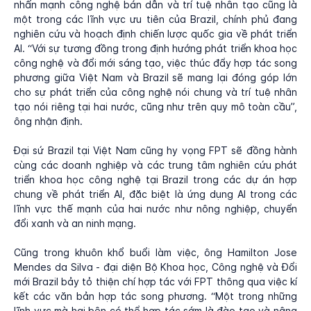
nhấn mạnh công nghệ bán dẫn và trí tuệ nhân tạo cũng là
một trong các lĩnh vực ưu tiên của Brazil, chính phủ đang
nghiên cứu và hoạch định chiến lược quốc gia về phát triển
AI. “Với sự tương đồng trong định hướng phát triển khoa học
công nghệ và đổi mới sáng tạo, việc thúc đẩy hợp tác song
phương giữa Việt Nam và Brazil sẽ mang lại đóng góp lớn
cho sự phát triển của công nghệ nói chung và trí tuệ nhân
tạo nói riêng tại hai nước, cũng như trên quy mô toàn cầu”,
ông nhận định.
Đại sứ Brazil tại Việt Nam cũng hy vọng FPT sẽ đồng hành
cùng các doanh nghiệp và các trung tâm nghiên cứu phát
triển khoa học công nghệ tại Brazil trong các dự án hợp
chung về phát triển AI, đặc biệt là ứng dụng AI trong các
lĩnh vực thế mạnh của hai nước như nông nghiệp, chuyển
đổi xanh và an ninh mạng.
Cũng trong khuôn khổ buổi làm việc, ông Hamilton Jose
Mendes da Silva - đại diện Bộ Khoa học, Công nghệ và Đổi
mới Brazil bảy tỏ thiện chí hợp tác với FPT thông qua việc kí
kết các văn bản hợp tác song phương. “Một trong những
lĩnh vực mà hai bên có thể hợp tác sớm là đào tạo và nâng