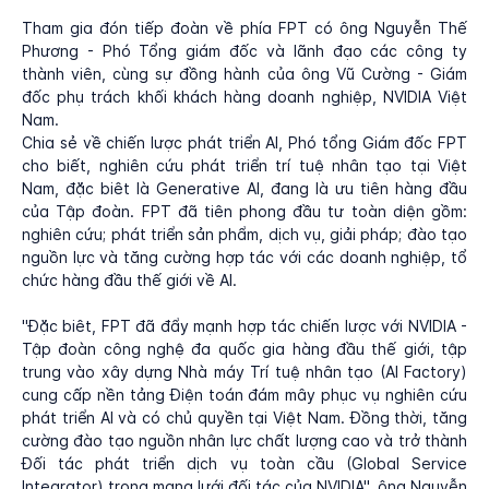
Tham gia đón tiếp đoàn về phía FPT có ông Nguyễn Thế
Phương - Phó Tổng giám đốc và lãnh đạo các công ty
thành viên, cùng sự đồng hành của ông Vũ Cường - Giám
đốc phụ trách khối khách hàng doanh nghiệp, NVIDIA Việt
Nam.
Chia sẻ về chiến lược phát triển AI, Phó tổng Giám đốc FPT
cho biết, nghiên cứu phát triển trí tuệ nhân tạo tại Việt
Nam, đặc biêt là Generative AI, đang là ưu tiên hàng đầu
của Tập đoàn. FPT đã tiên phong đầu tư toàn diện gồm:
nghiên cứu; phát triển sản phẩm, dịch vụ, giải pháp; đào tạo
nguồn lực và tăng cường hợp tác với các doanh nghiệp, tổ
chức hàng đầu thế giới về AI.
"Đặc biêt, FPT đã đẩy mạnh hợp tác chiến lược với NVIDIA -
Tập đoàn công nghệ đa quốc gia hàng đầu thế giới, tập
trung vào xây dựng Nhà máy Trí tuệ nhân tạo (AI Factory)
cung cấp nền tảng Điện toán đám mây phục vụ nghiên cứu
phát triển AI và có chủ quyền tại Việt Nam. Đồng thời, tăng
cường đào tạo nguồn nhân lực chất lượng cao và trở thành
Đối tác phát triển dịch vụ toàn cầu (Global Service
Integrator) trong mạng lưới đối tác của NVIDIA", ông Nguyễn