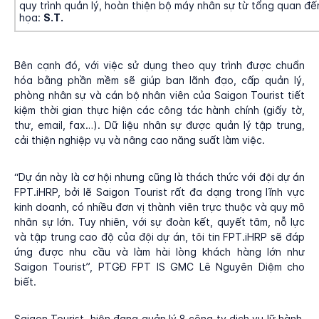
quy trình quản lý, hoàn thiện bộ máy nhân sự từ tổng quan đến
họa:
S.T.
Bên cạnh đó, với việc sử dụng theo quy trình được chuẩn
hóa bằng phần mềm sẽ giúp ban lãnh đạo, cấp quản lý,
phòng nhân sự và cán bộ nhân viên của Saigon Tourist tiết
kiệm thời gian thực hiện các công tác hành chính (giấy tờ,
thư, email, fax…). Dữ liệu nhân sự được quản lý tập trung,
cải thiện nghiệp vụ và nâng cao năng suất làm việc.
“Dự án này là cơ hội nhưng cũng là thách thức với đội dự án
FPT.iHRP, bởi lẽ Saigon Tourist rất đa dạng trong lĩnh vực
kinh doanh, có nhiều đơn vị thành viên trực thuộc và quy mô
nhân sự lớn. Tuy nhiên, với sự đoàn kết, quyết tâm, nỗ lực
và tập trung cao độ của đội dự án, tôi tin FPT.iHRP sẽ đáp
ứng được nhu cầu và làm hài lòng khách hàng lớn như
Saigon Tourist”, PTGĐ FPT IS GMC Lê Nguyên Diệm cho
biết.
Saigon Tourist hiện đang quản lý 8 công ty dịch vụ lữ hành,