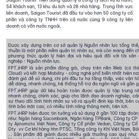
54 khách sạn, 13 khu du lịch và 28 nhà hàng. Trong lĩnh vực
liên doanh, Saigon Tourist đã đầu tư vào hơn 50 công ty cổ
phần và công ty TNHH trên cả nước cùng 9 công ty liên
doanh có vốn nước ngoài.
Được xây dựng trên cơ sở quản lý Nguồn nhân lực tổng thể
thuần là một phần mềm quản trị nhân sự, mà còn mang đến 
phương thức quản lý hiện đại và hiệu quả đối với tài sản
nghiệp - Nguồn nhân lực.
FPT.iHRP là sản phẩm đóng gói, chạy trên nền Web (có thể
Cloud) và kết hợp Mobility - công nghệ phổ biến nhất hiện 
đánh giá dễ sử dụng, chi phí đầu tư hạ tầng thấp, việc vận hà
dễ dàng, nhanh chóng, hệ thống hỗ trợ đa ngôn ngữ và gần gũ
FPT.iHRP giúp dữ liệu hoàn toàn được quản lý tập trung nê
nhanh chóng, chính xác, giúp cho lãnh đạo doanh nghiệp, cá
sự theo dõi tình hình nhân sự và ra quyết định kịp thời, bê
tính bảo mật cao, có nhiều tính năng thông minh, tiện ích.
FPT.iHRP hiện được tin tưởng và sử dụng ở gần 100 tập đoàn,
như: Ngân hàng Sacombank, Ngân hàng TPBank, Công ty CP
ty Ajinomoto Việt Nam, Công ty Cổ phần Vedan, Công ty Cổ
Dty vv Cơ khí hàng hhn PTSC, Tổng công ty Khí Việt Nam, Bảo
… Sản phẩm đã giành được nhiều giải thưởng cao quý như: