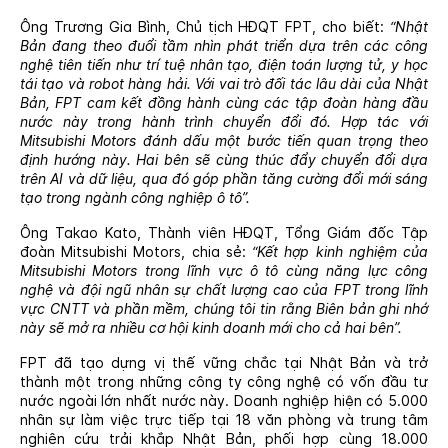
Ông Trương Gia Bình, Chủ tịch HĐQT FPT, cho biết:
“Nhật
Bản đang theo đuổi tầm nhìn phát triển dựa trên các công
nghệ tiên tiến như trí tuệ nhân tạo, điện toán lượng tử, y học
tái tạo và robot hàng hải. Với vai trò đối tác lâu dài của Nhật
Bản, FPT cam kết đồng hành cùng các tập đoàn hàng đầu
nước này trong hành trình chuyển đổi đó. Hợp tác với
Mitsubishi Motors đánh dấu một bước tiến quan trọng theo
định hướng này. Hai bên sẽ cùng thúc đẩy chuyển đổi dựa
trên AI và dữ liệu, qua đó góp phần tăng cường đổi mới sáng
tạo trong ngành công nghiệp ô tô”.
Ông Takao Kato, Thành viên HĐQT, Tổng Giám đốc Tập
đoàn Mitsubishi Motors, chia sẻ:
“Kết hợp kinh nghiệm của
Mitsubishi Motors trong lĩnh vực ô tô cùng năng lực công
nghệ và đội ngũ nhân sự chất lượng cao của FPT trong lĩnh
vực CNTT và phần mềm, chúng tôi tin rằng
Biên bản ghi nhớ
này sẽ mở ra nhiều cơ hội kinh doanh mới cho cả hai bên
”.
FPT đã tạo dựng vị thế vững chắc tại Nhật Bản và trở
thành một trong những công ty công nghệ có vốn đầu tư
nước ngoài lớn nhất nước này. Doanh nghiệp hiện có 5.000
nhân sự làm việc trực tiếp tại 18 văn phòng và trung tâm
nghiên cứu trải khắp Nhật Bản, phối hợp cùng 18.000