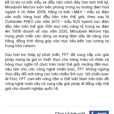
Kể từ khi ra mắt mẫu xe đầu tiên cách đây hơn một thế kỷ,
Mitsubishi Motors luôn tiên phong trong xu hướng điện hóa
ngành ô tô. Năm 2009, hãng ra mắt i-MiEV – mẫu xe điện
sản xuất hàng loạt đầu tiên trên thế giới, theo sau là
Outlander PHEV vào năm 2013 – mẫu SUV hybrid sạc điện
đầu tiên trên thế giới. Đặt mục tiêu nâng tỷ trọng xe điện
lên 100% doanh số vào năm 2035, Mitsubishi Motors tập
trung phát triển các dòng xe mang đậm dấu ấn riêng của
hãng, đồng thời đóng góp vào mục tiêu kiến tạo tương lai
trung hòa carbon.
Sau hơn ba thập kỷ phát triển, FPT đã cung cấp các giải
pháp mang lại giá trị thiết thực cho hàng triệu cá nhân và
hàng chục nghìn tổ chức trên toàn thế giới. Hướng đến mục
tiêu làm chủ các công nghệ chiến lược, FPT không ngừng
thúc đẩy đổi mới sáng tạo trên nhiều lĩnh vực. Với chiến lược
AI-First, FPT cam kết nâng tầm vị thế Việt Nam trên bản đồ
công nghệ toàn cầu và cung cấp giải pháp AI đẳng cấp thế
giới cho doanh nghiệp quốc tế.
Chia sẻ bài viết