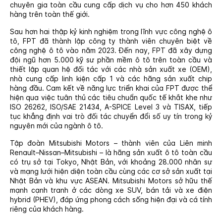
chuyên gia toàn cầu cung cấp dịch vụ cho hơn 450 khách
hàng trên toàn thế giới.
Sau hơn hai thập kỷ kinh nghiệm trong lĩnh vực công nghệ ô
tô, FPT đã thành lập công ty thành viên chuyên biệt về
công nghệ ô tô vào năm 2023. Đến nay, FPT đã xây dựng
đội ngũ hơn 5.000 kỹ sư phần mềm ô tô trên toàn cầu và
thiết lập quan hệ đối tác với các nhà sản xuất xe (OEM),
nhà cung cấp linh kiện cấp 1 và các hãng sản xuất chip
hàng đầu. Cam kết về năng lực triển khai của FPT được thể
hiện qua việc tuân thủ các tiêu chuẩn quốc tế khắt khe như
ISO 26262, ISO/SAE 21434, A-SPICE Level 3 và TISAX, tiếp
tục khẳng định vai trò đối tác chuyển đổi số uy tín trong kỷ
nguyên mới của ngành ô tô.
Tập đoàn Mitsubishi Motors – thành viên của Liên minh
Renault–Nissan–Mitsubishi – là hãng sản xuất ô tô toàn cầu
có trụ sở tại Tokyo, Nhật Bản, với khoảng 28.000 nhân sự
và mạng lưới hiện diện toàn cầu cùng các cơ sở sản xuất tại
Nhật Bản và khu vực ASEAN. Mitsubishi Motors sở hữu thế
mạnh cạnh tranh ở các dòng xe SUV, bán tải và xe điện
hybrid (PHEV), đáp ứng phong cách sống hiện đại và cá tính
riêng của khách hàng.